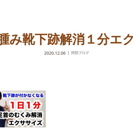
腫み靴下跡解消１分エ
2020.12.06
阿部ブログ