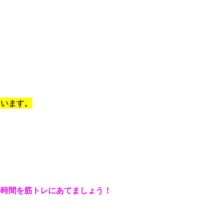
。
。
まいます。
。
の時間を
筋トレにあてましょう！