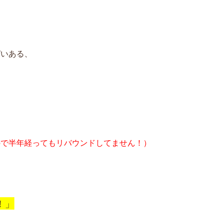
ぱいある、
ので半年経ってもリバウンドしてません！）
！」