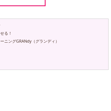
で
させる！
ニングGRANdy（グランディ）